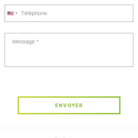
E-
mail
*
Phone
number
Message
*
ENVOYER