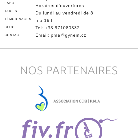
LABO
Horaires d'ouvertures:
TARIFS
Du lundi au vendredi de 8
TÉMOIGNAGES
h à 16 h
BLOG
Tel
:
+33 971080532
Email:
pma@gynem.cz
CONTACT
NOS PARTENAIRES