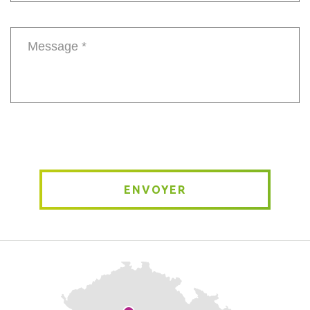
Phone
number
Message
*
ENVOYER