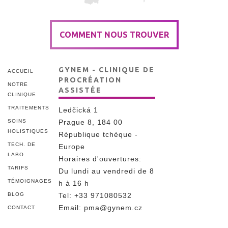
COMMENT NOUS TROUVER
GYNEM - CLINIQUE DE
ACCUEIL
PROCRÉATION
NOTRE
ASSISTÉE
CLINIQUE
TRAITEMENTS
Ledčická 1
SOINS
Prague 8, 184 00
HOLISTIQUES
République tchèque -
TECH. DE
Europe
LABO
Horaires d'ouvertures:
TARIFS
Du lundi au vendredi de 8
TÉMOIGNAGES
h à 16 h
BLOG
Tel
:
+33 971080532
Email:
pma@gynem.cz
CONTACT