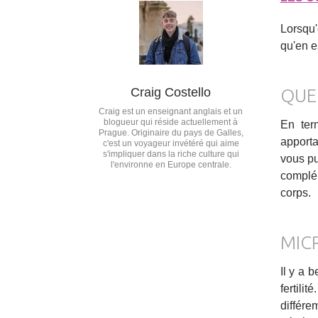
Lorsqu'
qu'en e
Craig Costello
QUE
Craig est un enseignant anglais et un
blogueur qui réside actuellement à
En ter
Prague. Originaire du pays de Galles,
apporta
c'est un voyageur invétéré qui aime
s'impliquer dans la riche culture qui
vous pu
l'environne en Europe centrale.
complém
corps.
MIC
Il y a 
fertili
différe