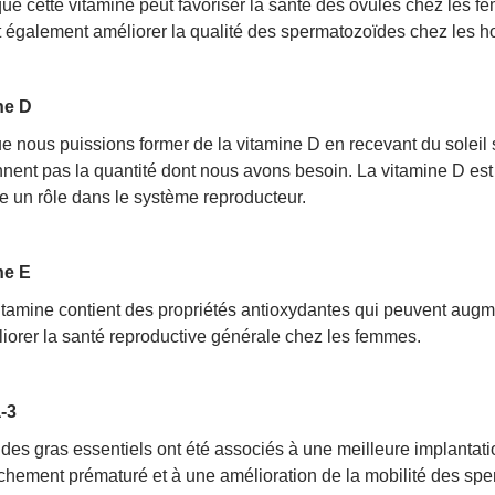
que cette vitamine peut favoriser la santé des ovules chez les femm
t également améliorer la qualité des spermatozoïdes chez les 
ne D
e nous puissions former de la vitamine D en recevant du soleil s
nnent pas la quantité dont nous avons besoin. La vitamine D es
ue un rôle dans le système reproducteur.
ne E
itamine contient des propriétés antioxydantes qui peuvent augm
iorer la santé reproductive générale chez les femmes.
-3
des gras essentiels ont été associés à une meilleure implantati
chement prématuré et à une amélioration de la mobilité des sp