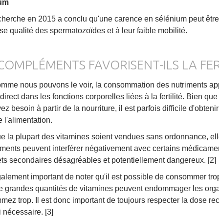
um
herche en 2015 a conclu qu'une carence en sélénium peut être u
e qualité des spermatozoïdes et à leur faible mobilité.
COMPLÉMENTS FAVORISENT-ILS LA FERT
omme nous pouvons le voir, la consommation des nutriments appr
 direct dans les fonctions corporelles liées à la fertilité. Bien q
z besoin à partir de la nourriture, il est parfois difficile d'obte
e l'alimentation.
e la plupart des vitamines soient vendues sans ordonnance, el
ents peuvent interférer négativement avec certains médicament
ets secondaires désagréables et potentiellement dangereux. [2]
également important de noter qu'il est possible de consommer tro
e grandes quantités de vitamines peuvent endommager les organ
ez trop. Il est donc important de toujours respecter la dose re
i nécessaire. [3]