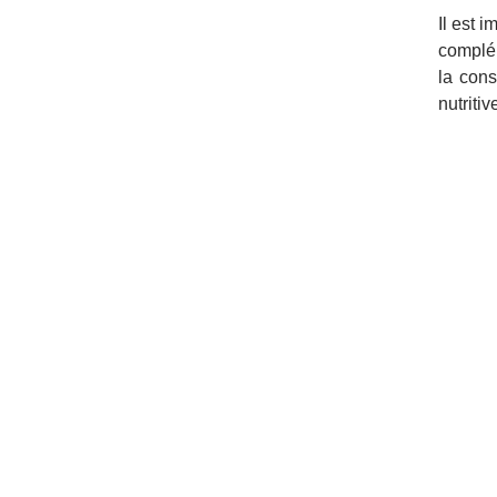
Il est 
complém
la cons
nutritiv