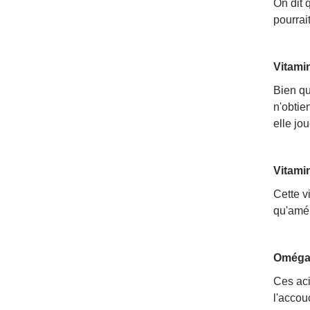
On dit 
pourrai
Vitami
Bien qu
n'obtie
elle jo
Vitami
Cette v
qu'amél
Oméga
Ces aci
l'accou