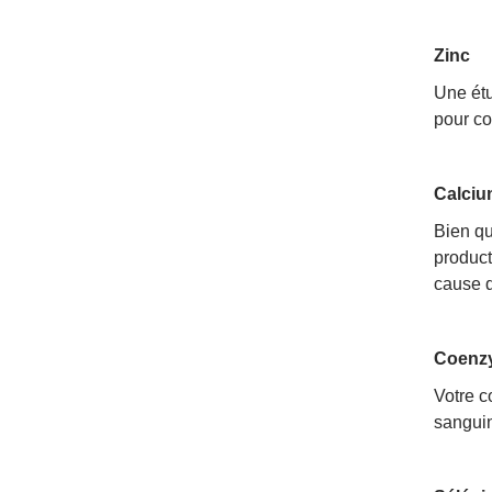
Zinc
Une étu
pour co
Calciu
Bien qu'
product
cause de
Coenz
Votre c
sanguin