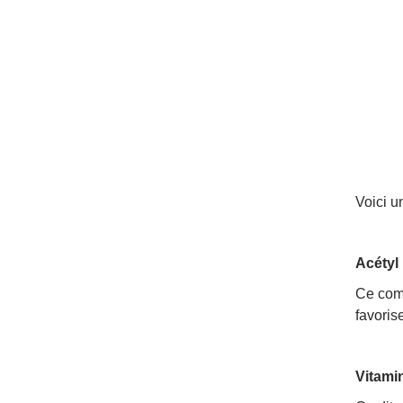
Voici u
Acétyl 
Ce comp
favoris
Vitami