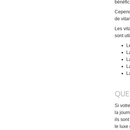
bénéfic
Cependa
de vita
Les vit
sont uti
L
L
L
L
L
QUE
Si votr
la jour
ils son
le luxe