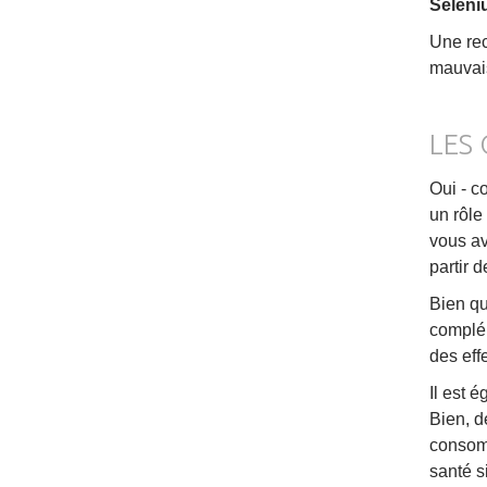
Séléni
Une rec
mauvais
LES 
Oui - c
un rôle
vous ave
partir d
Bien qu
complém
des eff
Il est 
Bien, d
consomm
santé s