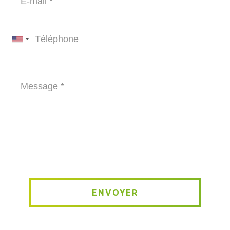
E-
mail
*
Phone
number
Message
*
ENVOYER