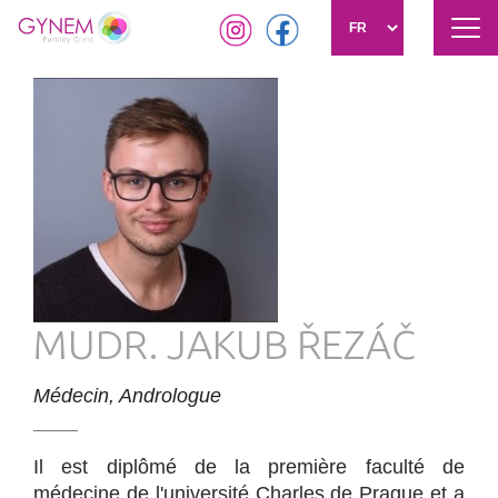
Tog
navi
Aller
au
contenu
principal
MUDR. JAKUB ŘEZÁČ
Médecin, Andrologue
Il est diplômé de la première faculté de
médecine de l'université Charles de Prague et a