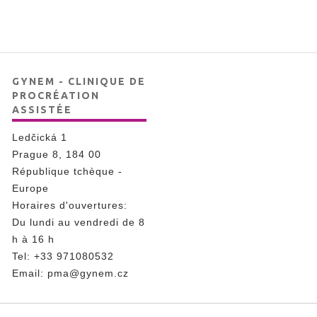
GYNEM - CLINIQUE DE
PROCRÉATION
ASSISTÉE
Ledčická 1
Prague 8, 184 00
République tchèque -
Europe
Horaires d'ouvertures:
Du lundi au vendredi de 8
h à 16 h
Tel
:
+33 971080532
Email:
pma@gynem.cz