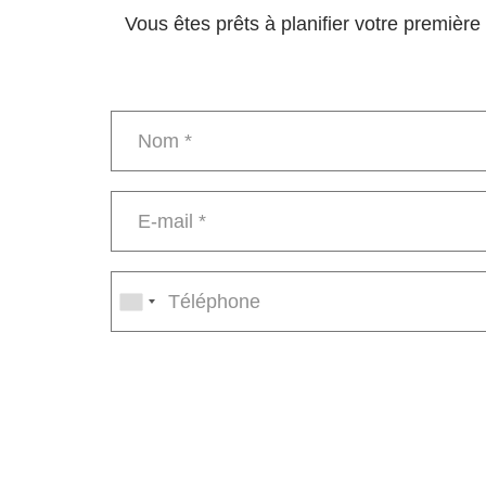
Vous êtes prêts à planifier votre premièr
Name
*
E-
mail
*
Phone
number