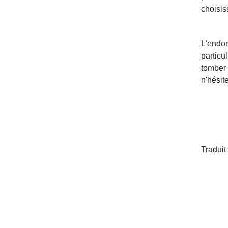
choisis
L'endo
particu
tomber 
n'hésit
Traduit