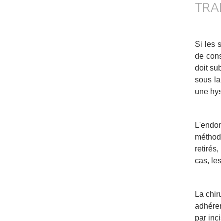
TRA
Si les 
de cons
doit su
sous la
une hys
L'endom
méthode
retirés
cas, le
La chir
adhéren
par inc