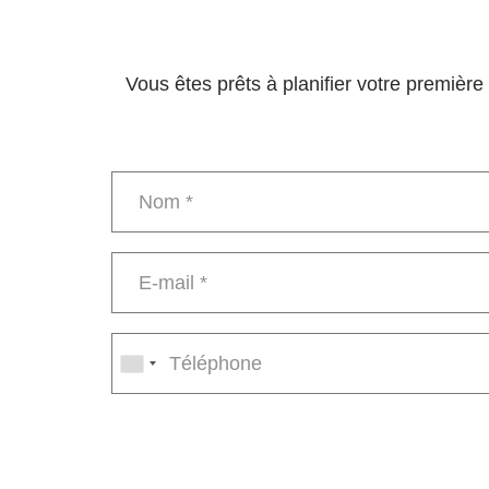
Vous êtes prêts à planifier votre premièr
Name
*
E-
mail
*
Phone
number