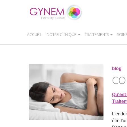
Aller
au
contenu
principal
ACCUEIL
NOTRE CLINIQUE
TRAITEMENTS
SOIN
blog
CO
Qu'est
Traite
L'endom
être l'