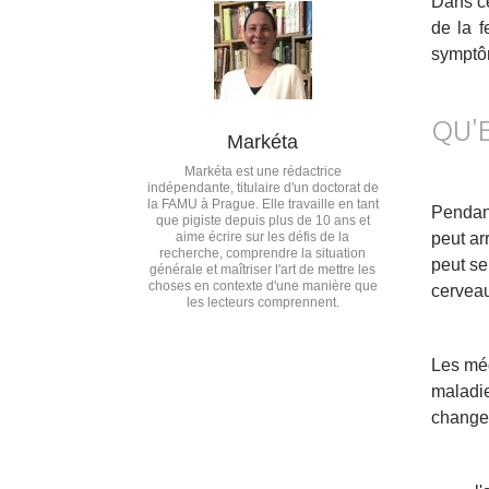
Dans ce
de la f
symptôm
QU'
Markéta
Markéta est une rédactrice
indépendante, titulaire d'un doctorat de
la FAMU à Prague. Elle travaille en tant
Pendant
que pigiste depuis plus de 10 ans et
aime écrire sur les défis de la
peut ar
recherche, comprendre la situation
peut se
générale et maîtriser l'art de mettre les
choses en contexte d'une manière que
cerveau
les lecteurs comprennent.
Les méd
maladi
changem