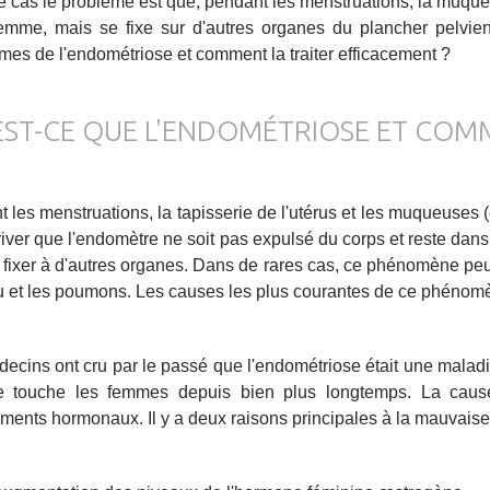
 cas le problème est que, pendant les menstruations, la muqueu
emme, mais se fixe sur d'autres organes du plancher pelvie
es de l'endométriose et comment la traiter efficacement ?
EST-CE QUE L'ENDOMÉTRIOSE ET COM
 les menstruations, la tapisserie de l'utérus et les muqueuses (
river que l'endomètre ne soit pas expulsé du corps et reste dans 
 fixer à d'autres organes. Dans de rares cas, ce phénomène peut
 et les poumons. Les causes les plus courantes de ce phéno
ecins ont cru par le passé que l'endométriose était une maladie 
e touche les femmes depuis bien plus longtemps. La cause
ents hormonaux. Il y a deux raisons principales à la mauvaise e