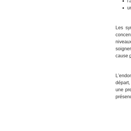
l
u
Les sy
concent
niveaux
soigner
cause
d
L'endom
départ,
une pre
présenc