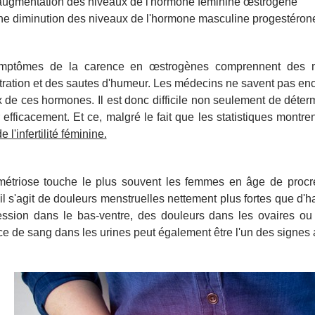
'augmentation des niveaux de l'hormone féminine œstrogène
ne diminution des niveaux de l'hormone masculine progestéron
mptômes de la carence en œstrogènes comprennent des maux
ration et des sautes d'humeur. Les médecins ne savent pas enc
 de ces hormones. Il est donc difficile non seulement de déter
 efficacement. Et ce, malgré le fait que les statistiques mont
e l'infertilité féminine.
étriose touche le plus souvent les femmes en âge de procré
 il s'agit de douleurs menstruelles nettement plus fortes que d'h
ssion dans le bas-ventre, des douleurs dans les ovaires ou
e de sang dans les urines peut également être l'un des signes 