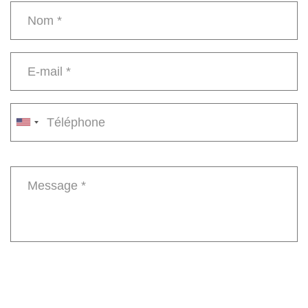
Name
*
E-
mail
*
Phone
number
Message
*