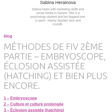
Sabina Herainova
Sabina helps with marketing stuffs and
social media in Gynem. She is a
psychology student and her biggest love
is sport - mainly Spartan race and
crossfit.
blog
MÉTHODES DE FIV 2ÈME
PARTIE – EMBRYOSCOPE,
ÉCLOSION ASSISTÉE
(HATCHING) ET BIEN PLUS
ENCORE.
1 – Embryoscope
2 – Culture et culture prolongée
3 – Éclosion assistée (hatching)