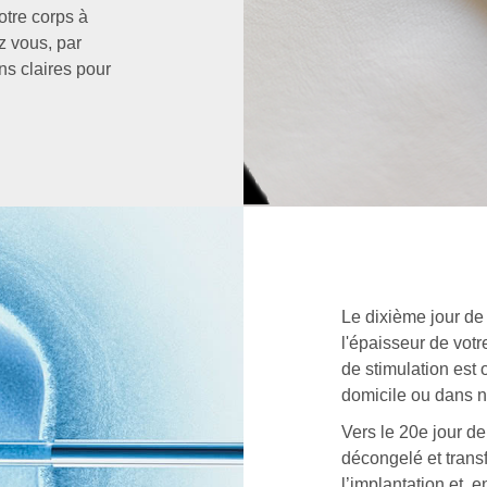
otre corps à
z vous, par
ns claires pour
Le dixième jour de
l'épaisseur de vot
de stimulation est 
domicile ou dans no
Vers le 20e jour d
décongelé et transf
l’implantation et, e