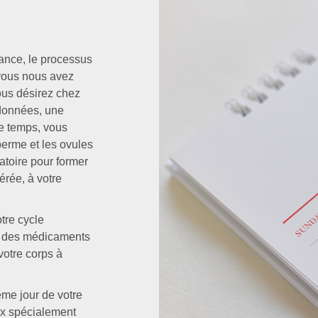
vance, le processus
vous nous avez
vous désirez chez
 données, une
e temps, vous
erme et les ovules
atoire pour former
érée, à votre
tre cycle
t des médicaments
votre corps à
me jour de votre
ux spécialement