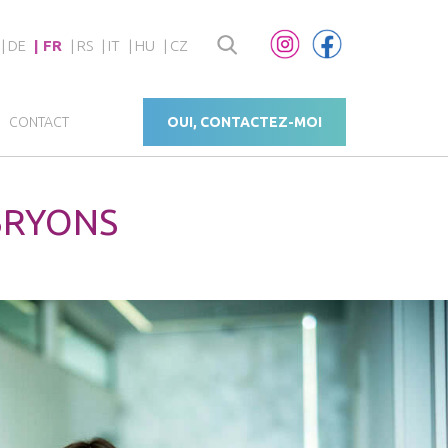
DE
FR
RS
IT
HU
CZ
CONTACT
OUI, CONTACTEZ-MOI
BRYONS