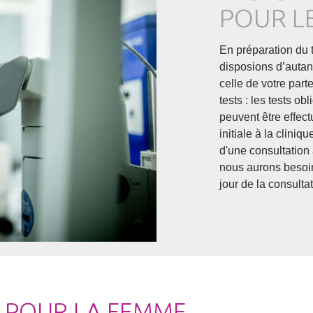
POUR L
En préparation du t
disposions d’autant
celle de votre part
tests : les tests o
peuvent être effect
initiale à la clini
d'une consultation 
nous aurons besoin 
jour de la consultat
POUR LA FEMME